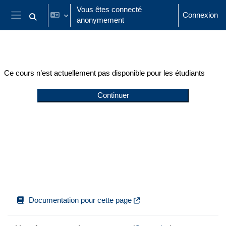
Passer au contenu principal
Vous êtes connecté
Connexion
anonymement
Activer/désactiver la saisie de recherche
Panneau latéral
Ce cours n’est actuellement pas disponible pour les étudiants
Continuer
Documentation pour cette page