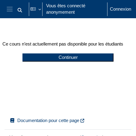
Passer au contenu principal
Vous êtes connecté
Connexion
anonymement
Activer/désactiver la saisie de recherche
Panneau latéral
Ce cours n’est actuellement pas disponible pour les étudiants
Continuer
Documentation pour cette page