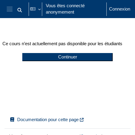
Passer au contenu principal
Vous êtes connecté
Connexion
anonymement
Activer/désactiver la saisie de recherche
Panneau latéral
Ce cours n’est actuellement pas disponible pour les étudiants
Continuer
Documentation pour cette page