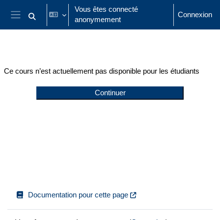
Passer au contenu principal
Vous êtes connecté
Connexion
anonymement
Activer/désactiver la saisie de recherche
Panneau latéral
Ce cours n’est actuellement pas disponible pour les étudiants
Continuer
Documentation pour cette page