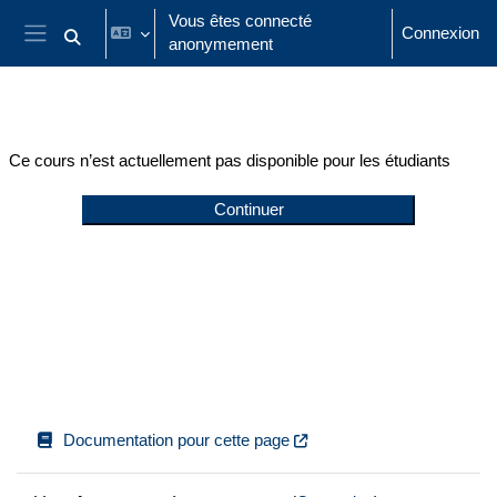
Passer au contenu principal
Vous êtes connecté
Connexion
anonymement
Activer/désactiver la saisie de recherche
Panneau latéral
Ce cours n’est actuellement pas disponible pour les étudiants
Continuer
Documentation pour cette page