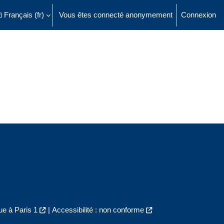
Français ‎(fr)‎
Vous êtes connecté anonymement
Connexion
ésactiver la saisie de recherche
e à Paris 1
|
Accessibilité : non conforme