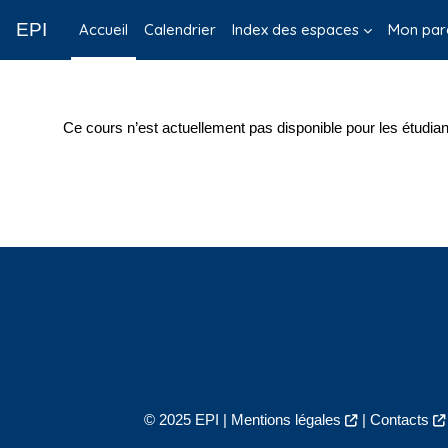
Passer au contenu principal
EPI
Accueil
Calendrier
Index des espaces
Mon par
Ce cours n’est actuellement pas disponible pour les étudian
© 2025 EPI |
Mentions légales
|
Contacts