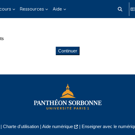
cours
Ressources
Aide
Activer/d
ts
Continuer
|
Charte d'utilisation
|
Aide numérique
|
Enseigner avec le numériqu