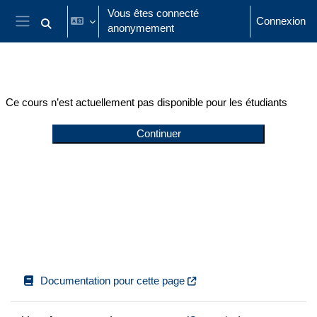
Passer au contenu principal
Vous êtes connecté
Connexion
anonymement
Activer/désactiver la saisie de recherche
Panneau latéral
Ce cours n’est actuellement pas disponible pour les étudiants
Continuer
Documentation pour cette page