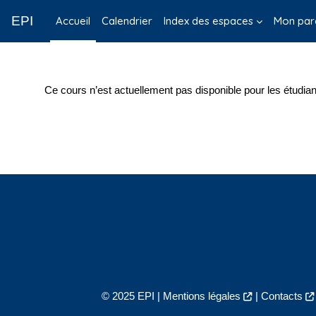
Passer au contenu principal
EPI
Accueil
Calendrier
Index des espaces
Mon par
Ce cours n’est actuellement pas disponible pour les étudian
© 2025 EPI |
Mentions légales
|
Contacts