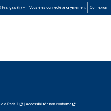
Français ‎(fr)‎
Vous êtes connecté anonymement
Connexion
ésactiver la saisie de recherche
e à Paris 1
|
Accessibilité : non conforme