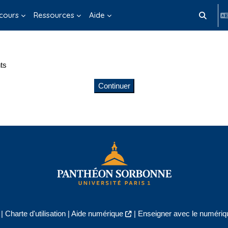
cours
Ressources
Aide
Activer/d
ts
Continuer
|
Charte d'utilisation
|
Aide numérique
|
Enseigner avec le numériqu