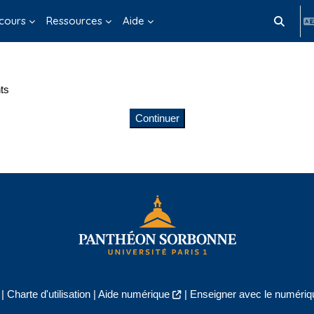
cours
Ressources
Aide
Activer/d
ts
Continuer
|
Charte d'utilisation
|
Aide numérique
|
Enseigner avec le numériqu