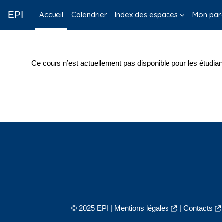
Passer au contenu principal
EPI
Accueil
Calendrier
Index des espaces
Mon par
Ce cours n’est actuellement pas disponible pour les étudian
© 2025 EPI |
Mentions légales
|
Contacts