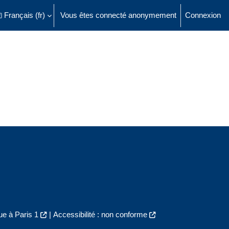
Français ‎(fr)‎
Vous êtes connecté anonymement
Connexion
ésactiver la saisie de recherche
e à Paris 1
|
Accessibilité : non conforme