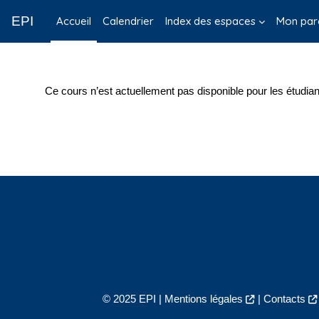
Passer au contenu principal
EPI
Accueil
Calendrier
Index des espaces
Mon par
Ce cours n’est actuellement pas disponible pour les étudian
© 2025 EPI |
Mentions légales
|
Contacts