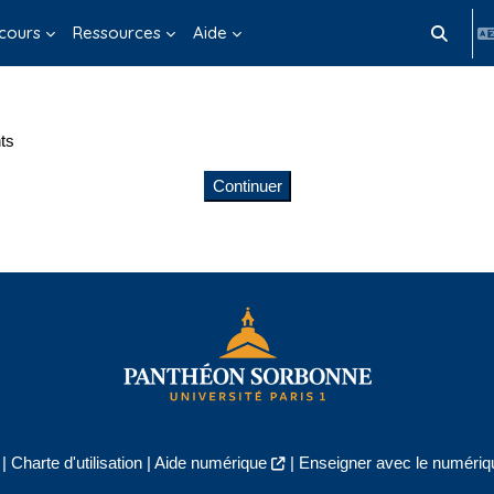
cours
Ressources
Aide
Activer/d
ts
Continuer
|
Charte d'utilisation
|
Aide numérique
|
Enseigner avec le numériqu