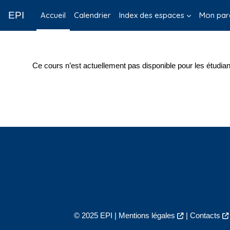
Passer au contenu principal
EPI
Accueil
Calendrier
Index des espaces
Mon par
Ce cours n’est actuellement pas disponible pour les étudian
© 2025 EPI |
Mentions légales
|
Contacts