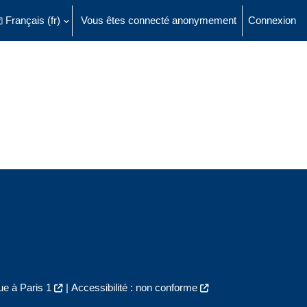
Français ‎(fr)‎
Vous êtes connecté anonymement
Connexion
ésactiver la saisie de recherche
e à Paris 1
|
Accessibilité : non conforme