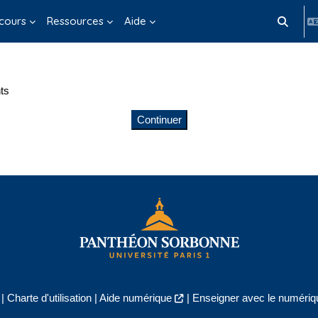
cours
Ressources
Aide
Activer/d
ts
Continuer
|
Charte d'utilisation
|
Aide numérique
|
Enseigner avec le numériqu