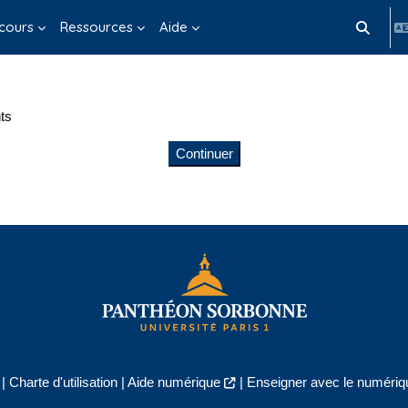
cours
Ressources
Aide
Activer/d
ts
Continuer
|
Charte d'utilisation
|
Aide numérique
|
Enseigner avec le numériqu