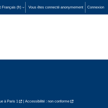
Français ‎(fr)‎
Vous êtes connecté anonymement
Connexion
ésactiver la saisie de recherche
e à Paris 1
|
Accessibilité : non conforme