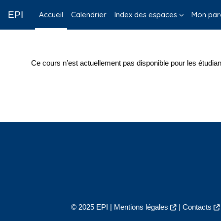
Passer au contenu principal
EPI
Accueil
Calendrier
Index des espaces
Mon par
Ce cours n’est actuellement pas disponible pour les étudian
© 2025 EPI |
Mentions légales
|
Contacts