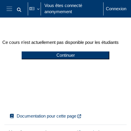
Passer au contenu principal
Vous êtes connecté
Connexion
anonymement
Activer/désactiver la saisie de recherche
Panneau latéral
Ce cours n’est actuellement pas disponible pour les étudiants
Continuer
Documentation pour cette page