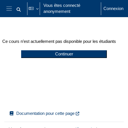
Passer au contenu principal
Vous êtes connecté
Connexion
anonymement
Activer/désactiver la saisie de recherche
Panneau latéral
Ce cours n’est actuellement pas disponible pour les étudiants
Continuer
Documentation pour cette page