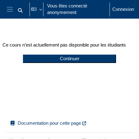
Passer au contenu principal
Vous êtes connecté
Connexion
anonymement
Activer/désactiver la saisie de recherche
Panneau latéral
Ce cours n’est actuellement pas disponible pour les étudiants
Continuer
Documentation pour cette page