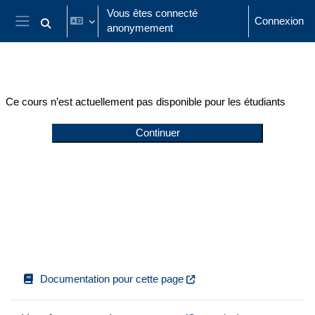
Passer au contenu principal
Vous êtes connecté
Connexion
anonymement
Activer/désactiver la saisie de recherche
Panneau latéral
Ce cours n’est actuellement pas disponible pour les étudiants
Continuer
Documentation pour cette page