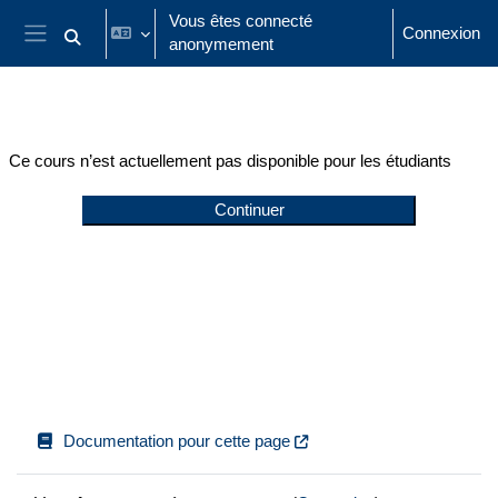
Passer au contenu principal
Vous êtes connecté
Connexion
anonymement
Activer/désactiver la saisie de recherche
Panneau latéral
Ce cours n’est actuellement pas disponible pour les étudiants
Continuer
Documentation pour cette page