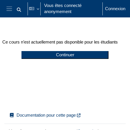
Passer au contenu principal
Vous êtes connecté
Connexion
anonymement
Activer/désactiver la saisie de recherche
Panneau latéral
Ce cours n’est actuellement pas disponible pour les étudiants
Continuer
Documentation pour cette page