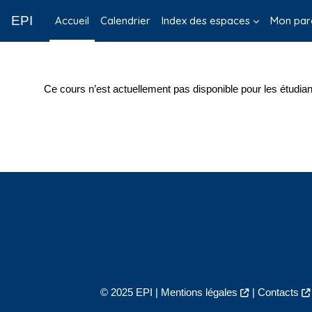
Passer au contenu principal
EPI
Accueil
Calendrier
Index des espaces
Mon par
Ce cours n’est actuellement pas disponible pour les étudian
© 2025 EPI |
Mentions légales
|
Contacts