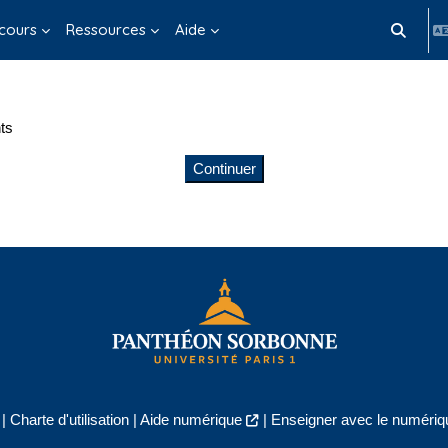
cours
Ressources
Aide
Activer/d
ts
Continuer
|
Charte d'utilisation
|
Aide numérique
|
Enseigner avec le numériqu