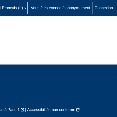
Français ‎(fr)‎
Vous êtes connecté anonymement
Connexion
ésactiver la saisie de recherche
e à Paris 1
|
Accessibilité : non conforme