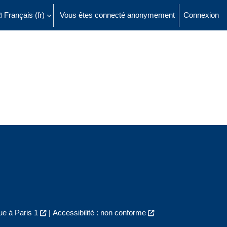
Français ‎(fr)‎
Vous êtes connecté anonymement
Connexion
ésactiver la saisie de recherche
e à Paris 1
|
Accessibilité : non conforme