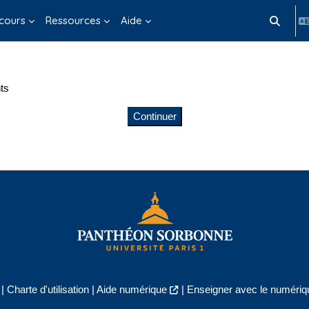
cours
Ressources
Aide
Activer/d
ts
Continuer
|
Charte d'utilisation
|
Aide numérique
|
Enseigner avec le numériqu