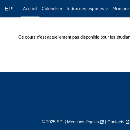
Passer au contenu principal
EPI
Accueil
Calendrier
Index des espaces
Mon par
Ce cours n’est actuellement pas disponible pour les étudian
© 2025 EPI |
Mentions légales
|
Contacts