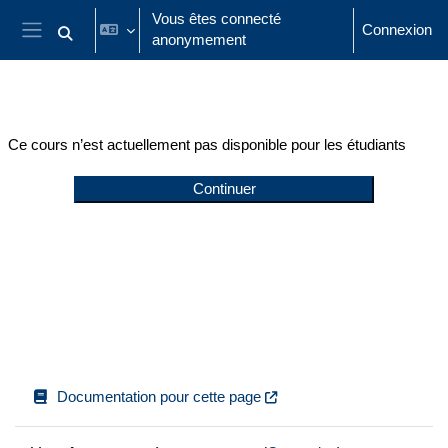
Passer au contenu principal
Vous êtes connecté
Connexion
anonymement
Activer/désactiver la saisie de recherche
Panneau latéral
Ce cours n’est actuellement pas disponible pour les étudiants
Continuer
Documentation pour cette page