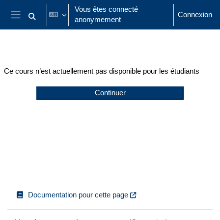
Passer au contenu principal
Vous êtes connecté
Connexion
anonymement
Activer/désactiver la saisie de recherche
Panneau latéral
Ce cours n’est actuellement pas disponible pour les étudiants
Continuer
Documentation pour cette page