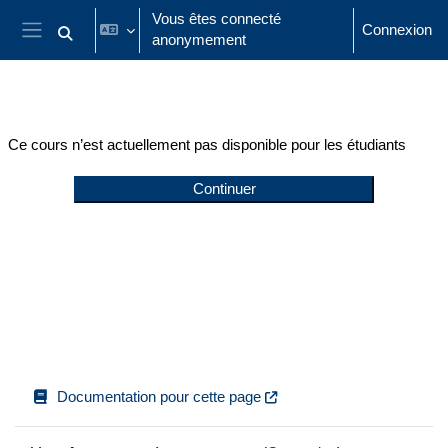
Passer au contenu principal
Vous êtes connecté
Connexion
anonymement
Activer/désactiver la saisie de recherche
Panneau latéral
Ce cours n’est actuellement pas disponible pour les étudiants
Continuer
Documentation pour cette page