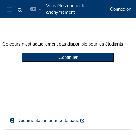
Passer au contenu principal
Vous êtes connecté
Connexion
anonymement
Activer/désactiver la saisie de recherche
Panneau latéral
Ce cours n’est actuellement pas disponible pour les étudiants
Continuer
Documentation pour cette page