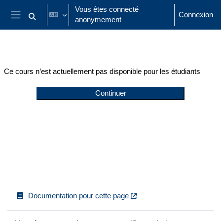
Passer au contenu principal
Vous êtes connecté
Connexion
anonymement
Activer/désactiver la saisie de recherche
Panneau latéral
Ce cours n’est actuellement pas disponible pour les étudiants
Continuer
Documentation pour cette page