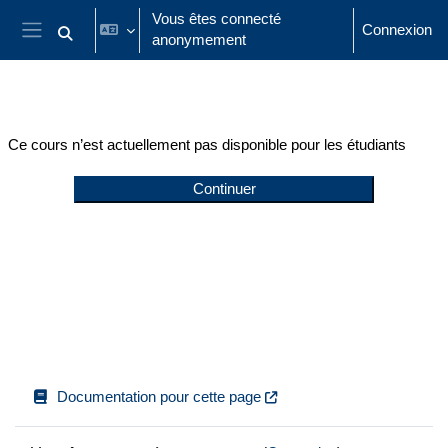
Passer au contenu principal
Vous êtes connecté
Connexion
anonymement
Activer/désactiver la saisie de recherche
Panneau latéral
Ce cours n’est actuellement pas disponible pour les étudiants
Continuer
Documentation pour cette page