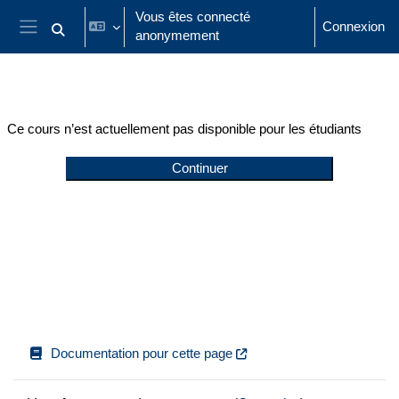
Passer au contenu principal
Vous êtes connecté
Connexion
anonymement
Activer/désactiver la saisie de recherche
Panneau latéral
Ce cours n’est actuellement pas disponible pour les étudiants
Continuer
Documentation pour cette page