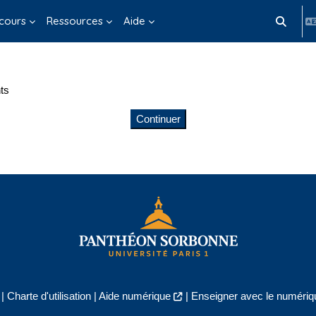
cours
Ressources
Aide
Activer/d
ts
Continuer
|
Charte d'utilisation
|
Aide numérique
|
Enseigner avec le numériqu