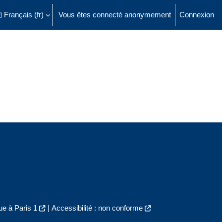
Français ‎(fr)‎
Vous êtes connecté anonymement
Connexion
ésactiver la saisie de recherche
e à Paris 1
|
Accessibilité : non conforme