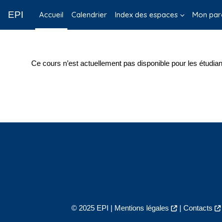
Passer au contenu principal
EPI
Accueil
Calendrier
Index des espaces
Mon par
Ce cours n’est actuellement pas disponible pour les étudian
© 2025 EPI |
Mentions légales
|
Contacts