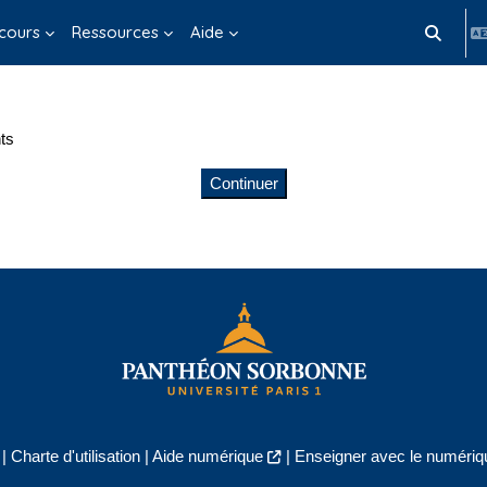
cours
Ressources
Aide
Activer/d
ts
Continuer
|
Charte d'utilisation
|
Aide numérique
|
Enseigner avec le numériqu