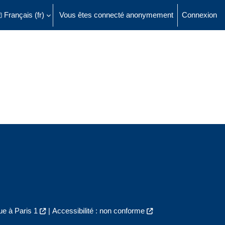
Français ‎(fr)‎
Vous êtes connecté anonymement
Connexion
ésactiver la saisie de recherche
e à Paris 1
|
Accessibilité : non conforme