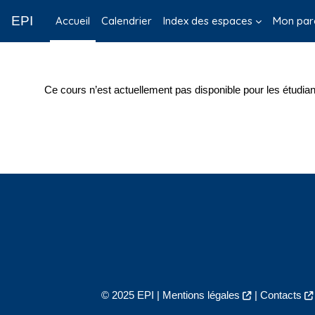
Passer au contenu principal
EPI
Accueil
Calendrier
Index des espaces
Mon par
Ce cours n’est actuellement pas disponible pour les étudian
© 2025 EPI |
Mentions légales
|
Contacts