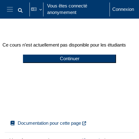
Passer au contenu principal
Vous êtes connecté
Connexion
anonymement
Activer/désactiver la saisie de recherche
Panneau latéral
Ce cours n’est actuellement pas disponible pour les étudiants
Continuer
Documentation pour cette page