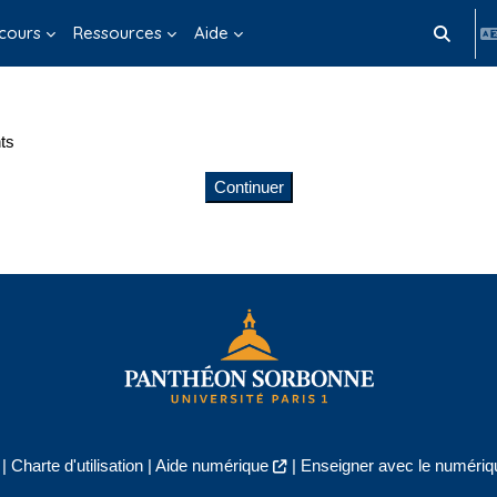
cours
Ressources
Aide
Activer/d
ts
Continuer
|
Charte d'utilisation
|
Aide numérique
|
Enseigner avec le numériqu