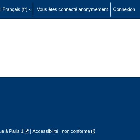
Français ‎(fr)‎
Vous êtes connecté anonymement
Connexion
ésactiver la saisie de recherche
e à Paris 1
|
Accessibilité : non conforme