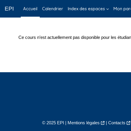
Passer au contenu principal
EPI
Accueil
Calendrier
Index des espaces
Mon par
Ce cours n’est actuellement pas disponible pour les étudian
© 2025 EPI |
Mentions légales
|
Contacts