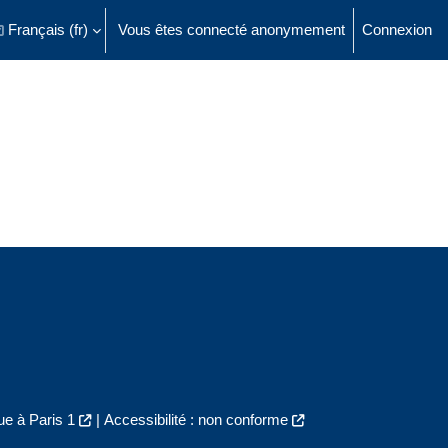
Français ‎(fr)‎
Vous êtes connecté anonymement
Connexion
ésactiver la saisie de recherche
e à Paris 1
|
Accessibilité : non conforme