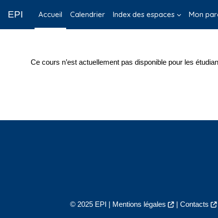
Passer au contenu principal
EPI
Accueil
Calendrier
Index des espaces
Mon par
Ce cours n’est actuellement pas disponible pour les étudian
© 2025 EPI |
Mentions légales
|
Contacts