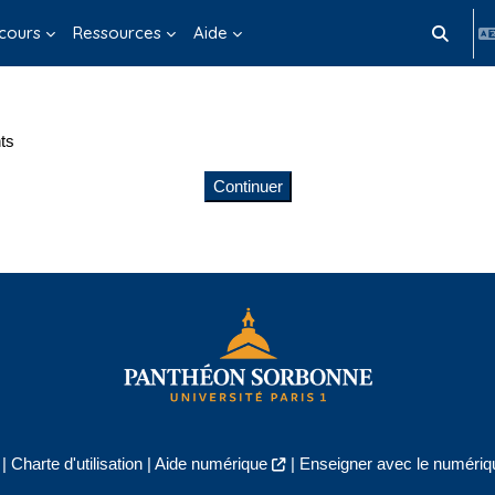
cours
Ressources
Aide
Activer/d
ts
Continuer
|
Charte d'utilisation
|
Aide numérique
|
Enseigner avec le numériqu