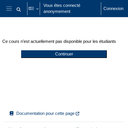
Passer au contenu principal
Vous êtes connecté
Connexion
anonymement
Activer/désactiver la saisie de recherche
Panneau latéral
Ce cours n’est actuellement pas disponible pour les étudiants
Continuer
Documentation pour cette page