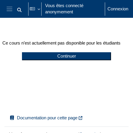
Passer au contenu principal
Vous êtes connecté
Connexion
anonymement
Activer/désactiver la saisie de recherche
Panneau latéral
Ce cours n’est actuellement pas disponible pour les étudiants
Continuer
Documentation pour cette page