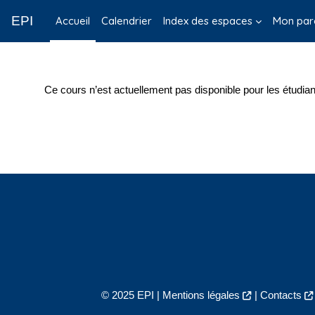
Passer au contenu principal
EPI
Accueil
Calendrier
Index des espaces
Mon par
Ce cours n’est actuellement pas disponible pour les étudian
© 2025 EPI |
Mentions légales
|
Contacts