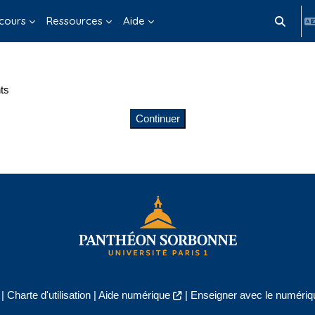
cours
Ressources
Aide
Activer/d
ts
Continuer
|
Charte d'utilisation
|
Aide numérique
|
Enseigner avec le numériqu