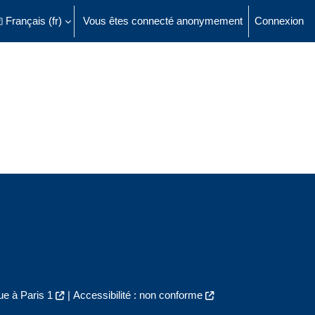
Français ‎(fr)‎
Vous êtes connecté anonymement
Connexion
ésactiver la saisie de recherche
e à Paris 1
|
Accessibilité : non conforme