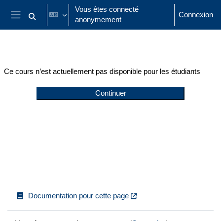
Passer au contenu principal
Vous êtes connecté
Connexion
anonymement
Activer/désactiver la saisie de recherche
Panneau latéral
Ce cours n’est actuellement pas disponible pour les étudiants
Continuer
Documentation pour cette page