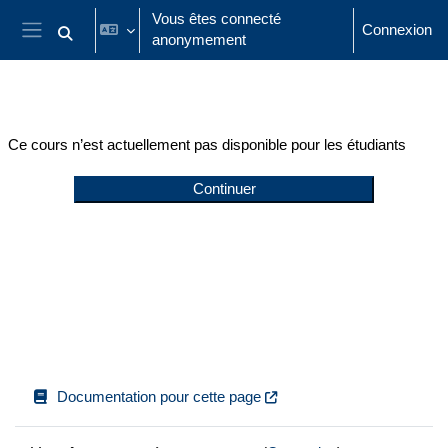
Passer au contenu principal
Vous êtes connecté
Connexion
anonymement
Activer/désactiver la saisie de recherche
Panneau latéral
Ce cours n’est actuellement pas disponible pour les étudiants
Continuer
Documentation pour cette page