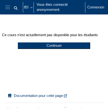
Passer au contenu principal
Vous êtes connecté
Connexion
anonymement
Activer/désactiver la saisie de recherche
Panneau latéral
Ce cours n’est actuellement pas disponible pour les étudiants
Continuer
Documentation pour cette page