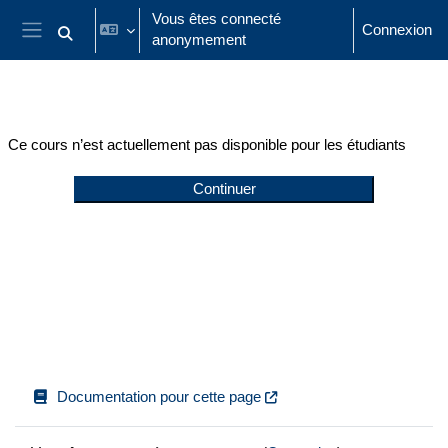
Passer au contenu principal
Vous êtes connecté
Connexion
anonymement
Activer/désactiver la saisie de recherche
Panneau latéral
Ce cours n’est actuellement pas disponible pour les étudiants
Continuer
Documentation pour cette page