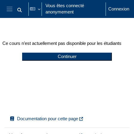
Passer au contenu principal
Vous êtes connecté
Connexion
anonymement
Activer/désactiver la saisie de recherche
Panneau latéral
Ce cours n’est actuellement pas disponible pour les étudiants
Continuer
Documentation pour cette page