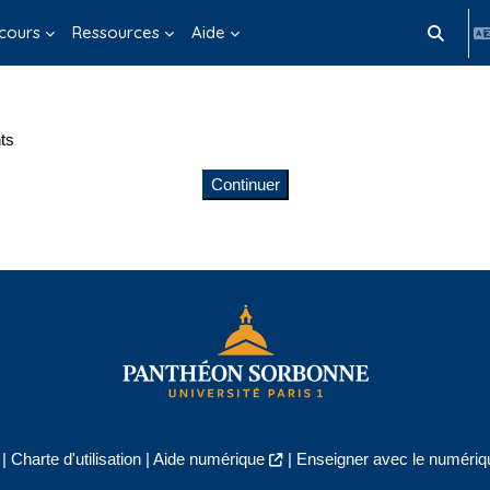
cours
Ressources
Aide
Activer/d
ts
Continuer
|
Charte d'utilisation
|
Aide numérique
|
Enseigner avec le numériqu