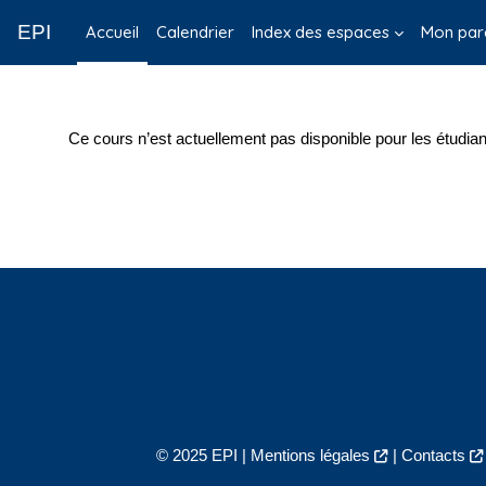
Passer au contenu principal
EPI
Accueil
Calendrier
Index des espaces
Mon par
Ce cours n’est actuellement pas disponible pour les étudian
© 2025 EPI |
Mentions légales
|
Contacts