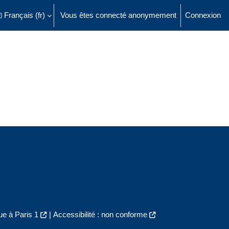
Français ‎(fr)‎
Vous êtes connecté anonymement
Connexion
ésactiver la saisie de recherche
e à Paris 1
|
Accessibilité : non conforme