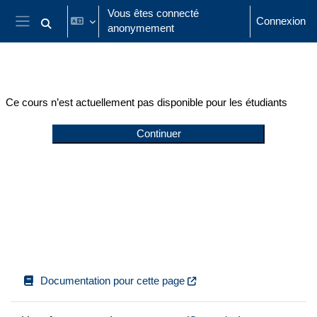
Passer au contenu principal
Vous êtes connecté
Connexion
anonymement
Activer/désactiver la saisie de recherche
Panneau latéral
Ce cours n’est actuellement pas disponible pour les étudiants
Continuer
Documentation pour cette page