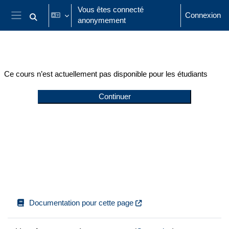
Passer au contenu principal
Vous êtes connecté
Connexion
anonymement
Activer/désactiver la saisie de recherche
Panneau latéral
Ce cours n’est actuellement pas disponible pour les étudiants
Continuer
Documentation pour cette page