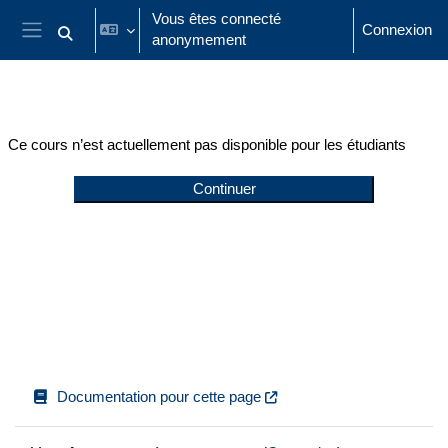
Passer au contenu principal
Vous êtes connecté
Connexion
anonymement
Activer/désactiver la saisie de recherche
Panneau latéral
Ce cours n’est actuellement pas disponible pour les étudiants
Continuer
Documentation pour cette page