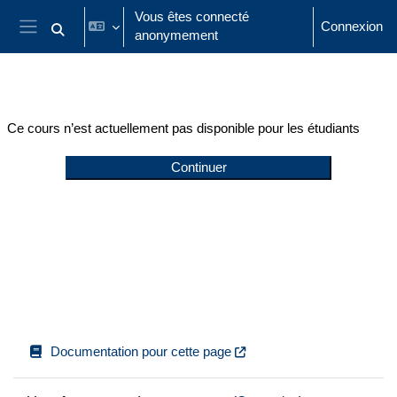
Passer au contenu principal
Vous êtes connecté
Connexion
anonymement
Activer/désactiver la saisie de recherche
Panneau latéral
Ce cours n’est actuellement pas disponible pour les étudiants
Continuer
Documentation pour cette page