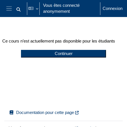
Passer au contenu principal
Vous êtes connecté
Connexion
anonymement
Activer/désactiver la saisie de recherche
Panneau latéral
Ce cours n’est actuellement pas disponible pour les étudiants
Continuer
Documentation pour cette page