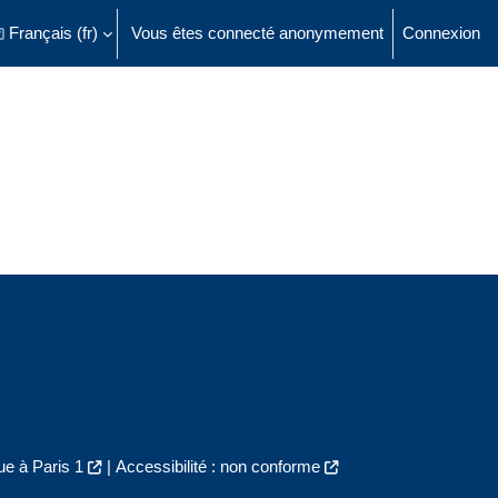
Français ‎(fr)‎
Vous êtes connecté anonymement
Connexion
ésactiver la saisie de recherche
e à Paris 1
|
Accessibilité : non conforme