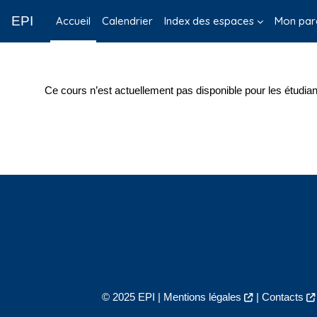
Passer au contenu principal
EPI
Accueil
Calendrier
Index des espaces
Mon par
Ce cours n’est actuellement pas disponible pour les étudian
© 2025 EPI |
Mentions légales
|
Contacts