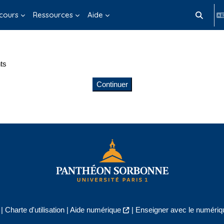
cours
Ressources
Aide
Activer/d
ts
Continuer
|
Charte d'utilisation
|
Aide numérique
|
Enseigner avec le numériqu