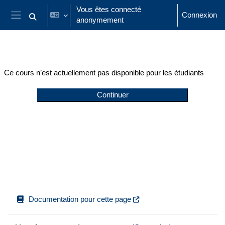
Passer au contenu principal
Vous êtes connecté
Connexion
anonymement
Activer/désactiver la saisie de recherche
Panneau latéral
Ce cours n’est actuellement pas disponible pour les étudiants
Continuer
Documentation pour cette page