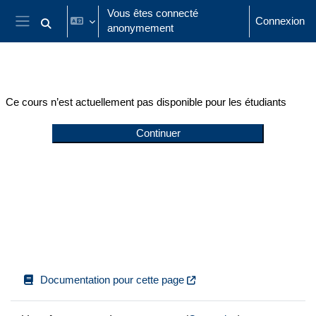
Passer au contenu principal
Vous êtes connecté
Connexion
anonymement
Activer/désactiver la saisie de recherche
Panneau latéral
Ce cours n’est actuellement pas disponible pour les étudiants
Continuer
Documentation pour cette page