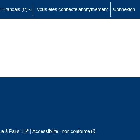
Français ‎(fr)‎
Vous êtes connecté anonymement
Connexion
ésactiver la saisie de recherche
e à Paris 1
|
Accessibilité : non conforme