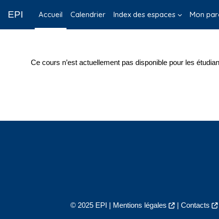
Passer au contenu principal
EPI
Accueil
Calendrier
Index des espaces
Mon par
Ce cours n’est actuellement pas disponible pour les étudian
© 2025 EPI |
Mentions légales
|
Contacts