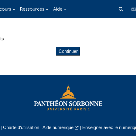
cours
Ressources
Aide
Activer/d
ts
Continuer
|
Charte d'utilisation
|
Aide numérique
|
Enseigner avec le numériqu